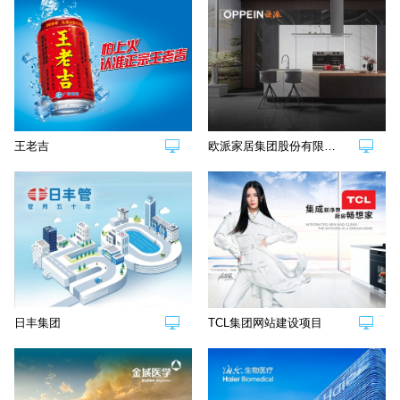
王老吉
欧派家居集团股份有限公司网站建设项目
日丰集团
TCL集团网站建设项目