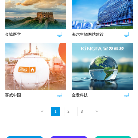
金域医学
海尔生物网站建设
喜威中国
金发科技
<
1
2
3
>