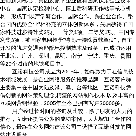
主创新为核心，集团及旗下企业设有国家认定企业技术
中心、国家认定检测中心、博士后科研工作站等核心机
构，形成了“以产学研合作、国际合作、跨企业合作、整
合国内优势企业”相补充的立体创新体系，先后获得了国
家科技进步特等奖2项、一等奖1项、二等奖1项、中国专
利奖3项，被国家电网授予“特高压特殊贡献单位”，自主
开发的轨道交通智能配电控制技术及设备，已成功运用
于北京、广州、深圳、昆明、南宁、宁波、重庆、贵阳
等29个城市的地铁项目中。
互诺科技公司成立为2005年，始终致力于在信息技
术领域发展，是企业网络服务的推荐品牌。互诺客户群
主要集中在中国大陆及港、澳、台等地区。互诺科技凭
借创新的网站策划理念,精湛的网站制作技术,以及丰富的
互联网营销经验，2005年至今已拥有客户20000多。
用户经过长时间的咨询及比较，除了朋友的大力的
推荐，互诺还提供众多的成功案例，大大增加了合作的
信心，最终在众多网站建设公司中选择了互诺科技的网
站建设服务。